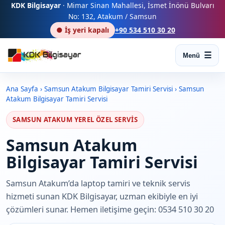
KDK Bilgisayar
· Mimar Sinan Mahallesi, İsmet İnönü Bulvarı
No: 132, Atakum / Samsun
● İş yeri kapalı
+90 534 510 30 20
Menü
Ana Sayfa
›
Samsun Atakum Bilgisayar Tamiri Servisi
›
Samsun
Atakum Bilgisayar Tamiri Servisi
SAMSUN ATAKUM YEREL ÖZEL SERVIS
Samsun Atakum
Bilgisayar Tamiri Servisi
Samsun Atakum’da laptop tamiri ve teknik servis
hizmeti sunan KDK Bilgisayar, uzman ekibiyle en iyi
çözümleri sunar. Hemen iletişime geçin: 0534 510 30 20