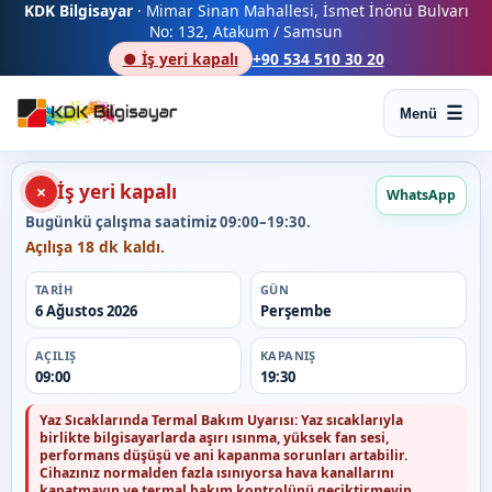
KDK Bilgisayar
· Mimar Sinan Mahallesi, İsmet İnönü Bulvarı
No: 132, Atakum / Samsun
● İş yeri kapalı
+90 534 510 30 20
Menü
İş yeri kapalı
×
WhatsApp
Bugünkü çalışma saatimiz 09:00–19:30.
Açılışa 18 dk kaldı.
TARIH
GÜN
6 Ağustos 2026
Perşembe
AÇILIŞ
KAPANIŞ
09:00
19:30
Yaz Sıcaklarında Termal Bakım Uyarısı:
Yaz sıcaklarıyla
birlikte bilgisayarlarda aşırı ısınma, yüksek fan sesi,
performans düşüşü ve ani kapanma sorunları artabilir.
Cihazınız normalden fazla ısınıyorsa hava kanallarını
kapatmayın ve termal bakım kontrolünü geciktirmeyin.