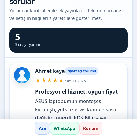
sorular
Yorumlar kontrol edilerek yayınlanır. Telefon numarası
ve iletişim bilgileri ziyaretçilere gösterilmez.
5
3 onaylı yorum
Ahmet kaya
Ziyaretçi Yorumu
★★★★★
· 05.11.2025
Profesyonel hizmet, uygun fiyat
ASUS laptopumun menteşesi
kırılmıştı, yetkili servis komple kasa
değişimi önerdi. KDK Bilgisayar
menteşeyi onararak uygun fiyata
Ara
WhatsApp
Konum
çözüm buldu. Üstelik aynı gün teslim