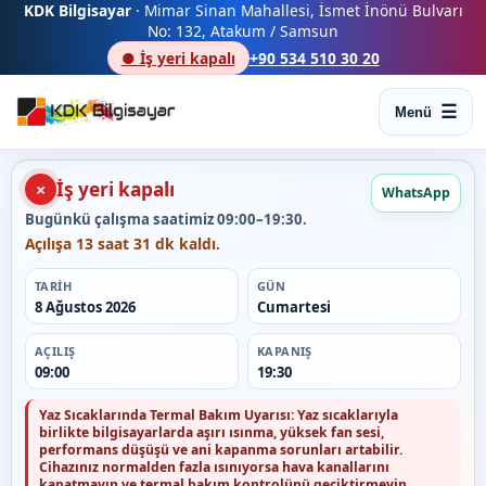
KDK Bilgisayar
· Mimar Sinan Mahallesi, İsmet İnönü Bulvarı
No: 132, Atakum / Samsun
● İş yeri kapalı
+90 534 510 30 20
Menü
İş yeri kapalı
×
WhatsApp
Bugünkü çalışma saatimiz 09:00–19:30.
Açılışa 13 saat 31 dk kaldı.
TARIH
GÜN
8 Ağustos 2026
Cumartesi
AÇILIŞ
KAPANIŞ
09:00
19:30
Yaz Sıcaklarında Termal Bakım Uyarısı:
Yaz sıcaklarıyla
birlikte bilgisayarlarda aşırı ısınma, yüksek fan sesi,
performans düşüşü ve ani kapanma sorunları artabilir.
Cihazınız normalden fazla ısınıyorsa hava kanallarını
kapatmayın ve termal bakım kontrolünü geciktirmeyin.