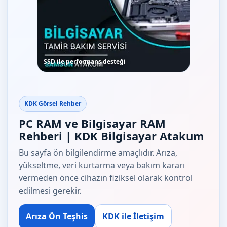
SSD ile performans desteği
KDK Görsel Rehber
PC RAM ve Bilgisayar RAM
Rehberi | KDK Bilgisayar Atakum
Bu sayfa ön bilgilendirme amaçlıdır. Arıza,
yükseltme, veri kurtarma veya bakım kararı
vermeden önce cihazın fiziksel olarak kontrol
edilmesi gerekir.
Arıza Ön Teşhis
KDK ile İletişim