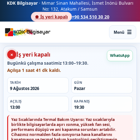
KDK Bilgisayar
· Mimar Sinan Mahallesi, İsmet İnönü Bulvarı
No: 132, Atakum / Samsun
● İş yeri kapalı
+90 534 510 30 20
Menü
İş yeri kapalı
×
WhatsApp
Bugünkü çalışma saatimiz 13:00–19:30.
Açılışa 1 saat 41 dk kaldı.
TARIH
GÜN
9 Ağustos 2026
Pazar
AÇILIŞ
KAPANIŞ
13:00
19:30
Yaz Sıcaklarında Termal Bakım Uyarısı:
Yaz sıcaklarıyla
birlikte bilgisayarlarda aşırı ısınma, yüksek fan sesi,
performans düşüşü ve ani kapanma sorunları artabilir.
Cihazınız normalden fazla ısınıyorsa hava kanallarını
kapatmayın ve termal bakım kontrolünü geciktirmeyin.